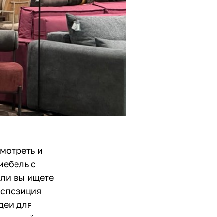
мотреть и
мебель с
сли вы ищете
кспозиция
деи для