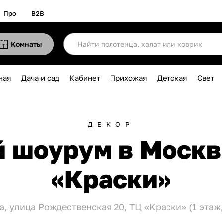
Про
B2B
Комнаты
ная
Дача и сад
Кабинет
Прихожая
Детская
Свет
ДЕКОР
 шоурум в Москв
«Краски»
а, улица Рождественская 20, ТЦ «Краски» (1 этаж