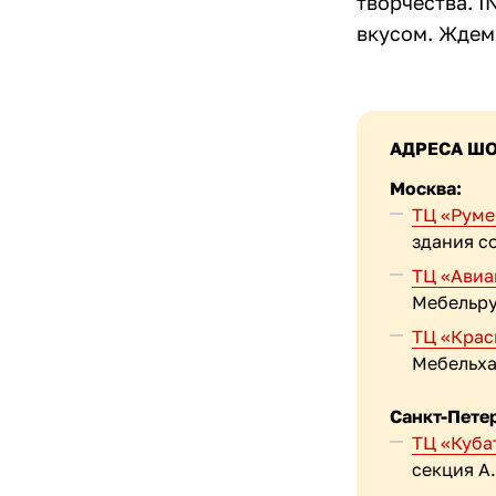
творчества. 
вкусом. Ждем 
АДРЕСА Ш
Москва:
ТЦ «Руме
здания с
ТЦ «Авиа
Мебельру
ТЦ «Крас
Мебельха
Санкт-Пете
ТЦ «Куба
секция А.