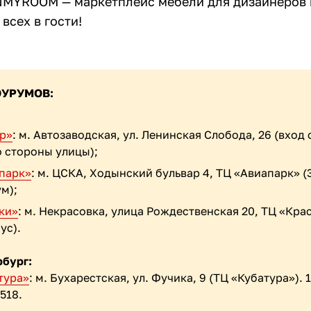
INMYROOM — маркетплейс мебели для дизайнеров 
всех в гости!
ОУРУМОВ:
р»
: м. Автозаводская, ул. Ленинская Слобода, 26 (вход 
о стороны улицы);
парк»
: м. ЦСКА, Ходынский бульвар 4, ТЦ «Авиапарк» (
м);
ки»
: м. Некрасовка, улица Рождественская 20, ТЦ «Крас
ус).
рбург:
тура»
: м. Бухарестская, ул. Фучика, 9 (ТЦ «Кубатура»). 
518.