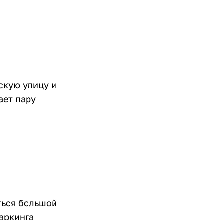
скую улицу и
ает пару
ться большой
аркинга