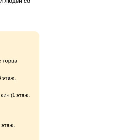
и людей со
с торца
3 этаж,
ки» (1 этаж,
1 этаж,